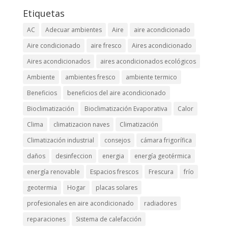
Etiquetas
AC
Adecuar ambientes
Aire
aire acondicionado
Aire condicionado
aire fresco
Aires acondicionado
Aires acondicionados
aires acondicionados ecológicos
Ambiente
ambientes fresco
ambiente termico
Beneficios
beneficios del aire acondicionado
Bioclimatización
Bioclimatización Evaporativa
Calor
Clima
climatizacion naves
Climatización
Climatización industrial
consejos
cámara frigorífica
daños
desinfeccion
energia
energía geotérmica
energía renovable
Espacios frescos
Frescura
frío
geotermia
Hogar
placas solares
profesionales en aire acondicionado
radiadores
reparaciones
Sistema de calefacción