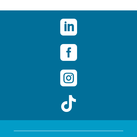



