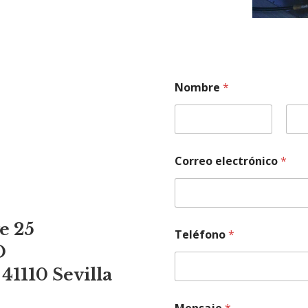
Nombre
*
Nombre
Apell
Correo electrónico
*
e 25
Teléfono
*
O
 41110 Sevilla