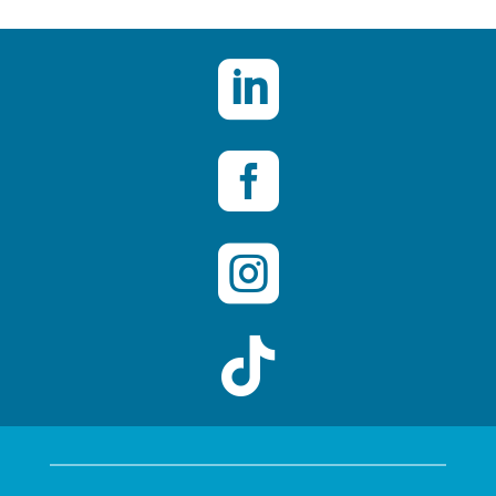



