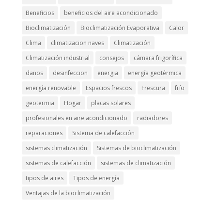
Beneficios
beneficios del aire acondicionado
Bioclimatización
Bioclimatización Evaporativa
Calor
Clima
climatizacion naves
Climatización
Climatización industrial
consejos
cámara frigorífica
daños
desinfeccion
energia
energía geotérmica
energía renovable
Espacios frescos
Frescura
frío
geotermia
Hogar
placas solares
profesionales en aire acondicionado
radiadores
reparaciones
Sistema de calefacción
sistemas climatización
Sistemas de bioclimatización
sistemas de calefacción
sistemas de climatización
tipos de aires
Tipos de energía
Ventajas de la bioclimatización