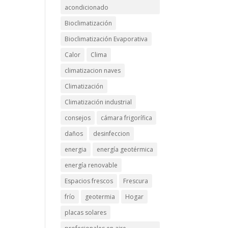
acondicionado
Bioclimatización
Bioclimatización Evaporativa
Calor
Clima
climatizacion naves
Climatización
Climatización industrial
consejos
cámara frigorífica
daños
desinfeccion
energia
energía geotérmica
energía renovable
Espacios frescos
Frescura
frío
geotermia
Hogar
placas solares