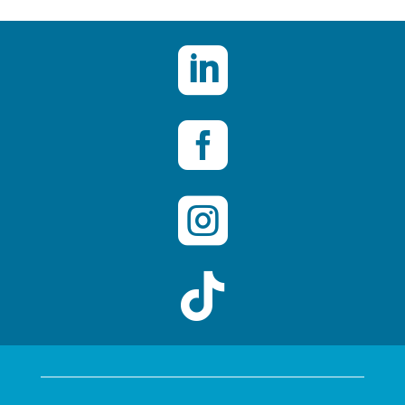



