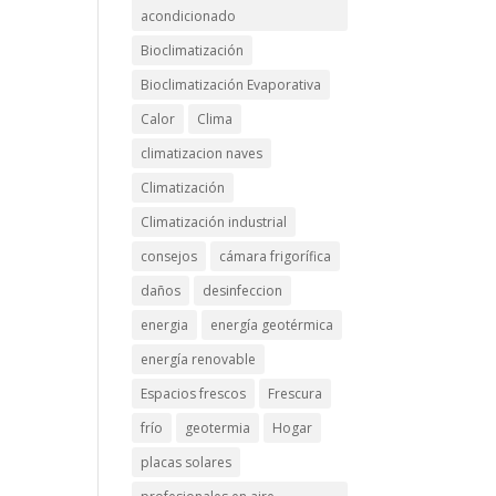
acondicionado
Bioclimatización
Bioclimatización Evaporativa
Calor
Clima
climatizacion naves
Climatización
Climatización industrial
consejos
cámara frigorífica
daños
desinfeccion
energia
energía geotérmica
energía renovable
Espacios frescos
Frescura
frío
geotermia
Hogar
placas solares