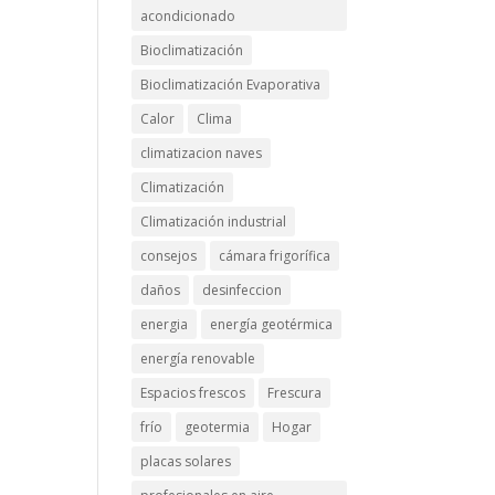
acondicionado
Bioclimatización
Bioclimatización Evaporativa
Calor
Clima
climatizacion naves
Climatización
Climatización industrial
consejos
cámara frigorífica
daños
desinfeccion
energia
energía geotérmica
energía renovable
Espacios frescos
Frescura
frío
geotermia
Hogar
placas solares