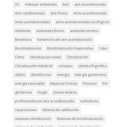
AC
Adecuar ambientes
Aire
aire acondicionado
Aire condicionado
aire fresco
Aires acondicionado
Aires acondicionados
aires acondicionados ecológicos
Ambiente
ambientes fresco
ambiente termico
Beneficios
beneficios del aire acondicionado
Bioclimatización
Bioclimatización Evaporativa
Calor
Clima
climatizacion naves
Climatización
Climatización industrial
consejos
cámara frigorífica
daños
desinfeccion
energia
energía geotérmica
energía renovable
Espacios frescos
Frescura
frío
geotermia
Hogar
placas solares
profesionales en aire acondicionado
radiadores
reparaciones
Sistema de calefacción
sistemas climatización
Sistemas de bioclimatización