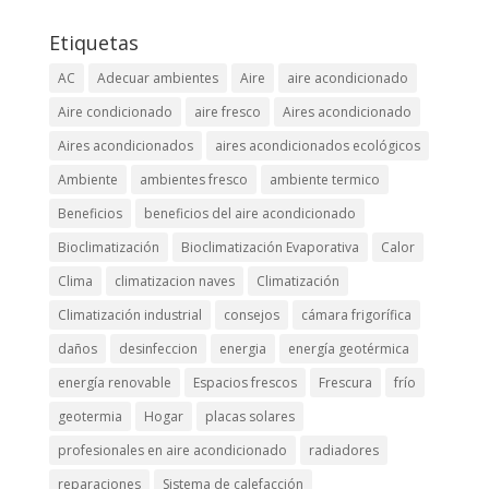
Etiquetas
AC
Adecuar ambientes
Aire
aire acondicionado
Aire condicionado
aire fresco
Aires acondicionado
Aires acondicionados
aires acondicionados ecológicos
Ambiente
ambientes fresco
ambiente termico
Beneficios
beneficios del aire acondicionado
Bioclimatización
Bioclimatización Evaporativa
Calor
Clima
climatizacion naves
Climatización
Climatización industrial
consejos
cámara frigorífica
daños
desinfeccion
energia
energía geotérmica
energía renovable
Espacios frescos
Frescura
frío
geotermia
Hogar
placas solares
profesionales en aire acondicionado
radiadores
reparaciones
Sistema de calefacción