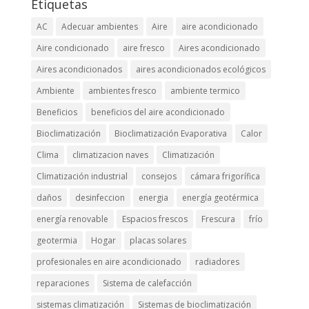
Etiquetas
AC
Adecuar ambientes
Aire
aire acondicionado
Aire condicionado
aire fresco
Aires acondicionado
Aires acondicionados
aires acondicionados ecológicos
Ambiente
ambientes fresco
ambiente termico
Beneficios
beneficios del aire acondicionado
Bioclimatización
Bioclimatización Evaporativa
Calor
Clima
climatizacion naves
Climatización
Climatización industrial
consejos
cámara frigorífica
daños
desinfeccion
energia
energía geotérmica
energía renovable
Espacios frescos
Frescura
frío
geotermia
Hogar
placas solares
profesionales en aire acondicionado
radiadores
reparaciones
Sistema de calefacción
sistemas climatización
Sistemas de bioclimatización