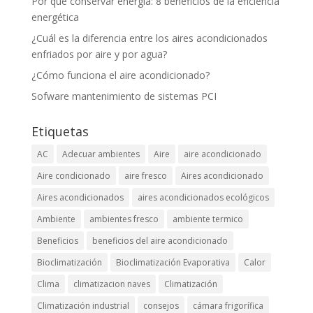
Por qué conservar energía: 8 beneficios de la eficiencia
energética
¿Cuál es la diferencia entre los aires acondicionados
enfriados por aire y por agua?
¿Cómo funciona el aire acondicionado?
Sofware mantenimiento de sistemas PCI
Etiquetas
AC
Adecuar ambientes
Aire
aire acondicionado
Aire condicionado
aire fresco
Aires acondicionado
Aires acondicionados
aires acondicionados ecológicos
Ambiente
ambientes fresco
ambiente termico
Beneficios
beneficios del aire acondicionado
Bioclimatización
Bioclimatización Evaporativa
Calor
Clima
climatizacion naves
Climatización
Climatización industrial
consejos
cámara frigorífica