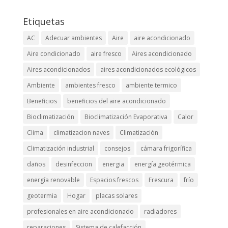
Etiquetas
AC
Adecuar ambientes
Aire
aire acondicionado
Aire condicionado
aire fresco
Aires acondicionado
Aires acondicionados
aires acondicionados ecológicos
Ambiente
ambientes fresco
ambiente termico
Beneficios
beneficios del aire acondicionado
Bioclimatización
Bioclimatización Evaporativa
Calor
Clima
climatizacion naves
Climatización
Climatización industrial
consejos
cámara frigorífica
daños
desinfeccion
energia
energía geotérmica
energía renovable
Espacios frescos
Frescura
frío
geotermia
Hogar
placas solares
profesionales en aire acondicionado
radiadores
reparaciones
Sistema de calefacción