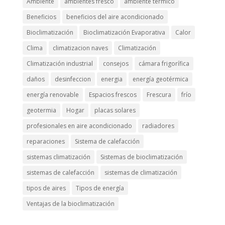
Ambiente
ambientes fresco
ambiente termico
Beneficios
beneficios del aire acondicionado
Bioclimatización
Bioclimatización Evaporativa
Calor
Clima
climatizacion naves
Climatización
Climatización industrial
consejos
cámara frigorífica
daños
desinfeccion
energia
energía geotérmica
energía renovable
Espacios frescos
Frescura
frío
geotermia
Hogar
placas solares
profesionales en aire acondicionado
radiadores
reparaciones
Sistema de calefacción
sistemas climatización
Sistemas de bioclimatización
sistemas de calefacción
sistemas de climatización
tipos de aires
Tipos de energía
Ventajas de la bioclimatización