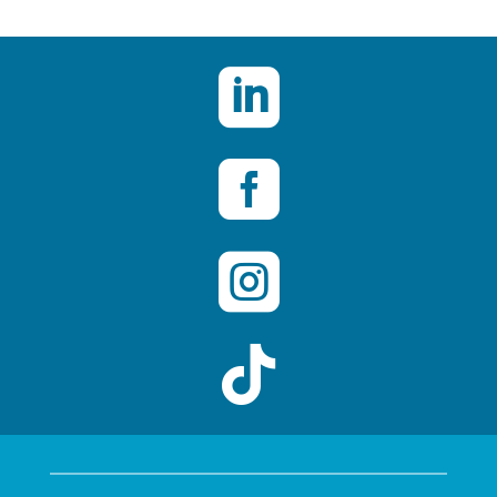



