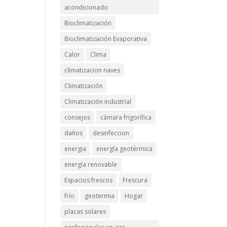
acondicionado
Bioclimatización
Bioclimatización Evaporativa
Calor
Clima
climatizacion naves
Climatización
Climatización industrial
consejos
cámara frigorífica
daños
desinfeccion
energia
energía geotérmica
energía renovable
Espacios frescos
Frescura
frío
geotermia
Hogar
placas solares