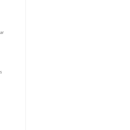
ar
es