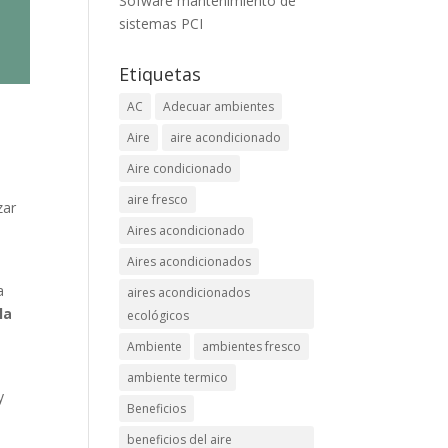
Sofware mantenimiento de
sistemas PCI
Etiquetas
AC
Adecuar ambientes
Aire
aire acondicionado
Aire condicionado
aire fresco
zar
Aires acondicionado
Aires acondicionados
a
aires acondicionados
la
ecológicos
Ambiente
ambientes fresco
ambiente termico
y
Beneficios
beneficios del aire