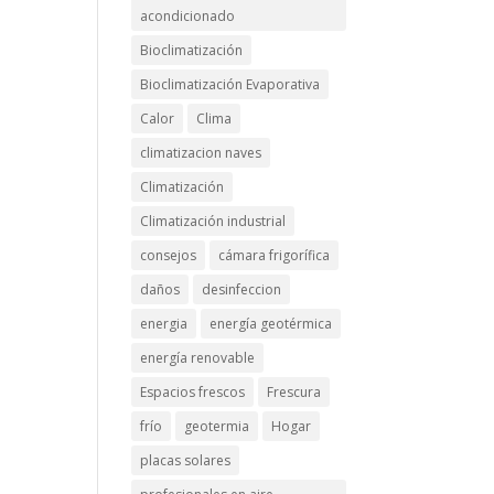
acondicionado
Bioclimatización
Bioclimatización Evaporativa
Calor
Clima
climatizacion naves
Climatización
Climatización industrial
consejos
cámara frigorífica
daños
desinfeccion
energia
energía geotérmica
energía renovable
Espacios frescos
Frescura
n
frío
geotermia
Hogar
placas solares