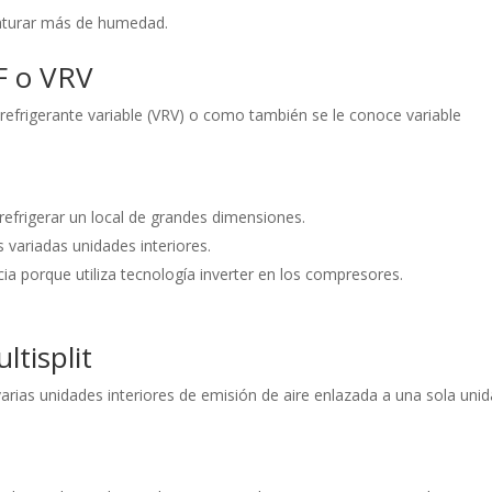
saturar más de humedad.
F o VRV
 refrigerante variable (VRV) o como también se le conoce variable
 refrigerar un local de grandes dimensiones.
us variadas unidades interiores.
cia porque utiliza tecnología inverter en los compresores.
ltisplit
 varias unidades interiores de emisión de aire enlazada a una sola uni