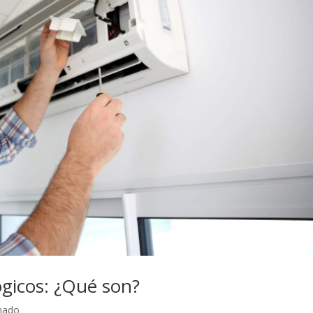
ógicos: ¿Qué son?
onado