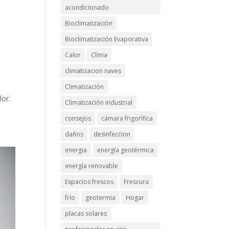
acondicionado
Bioclimatización
Bioclimatización Evaporativa
Calor
Clima
climatizacion naves
Climatización
lor.
Climatización industrial
consejos
cámara frigorífica
daños
desinfeccion
energia
energía geotérmica
energía renovable
Espacios frescos
Frescura
frío
geotermia
Hogar
placas solares