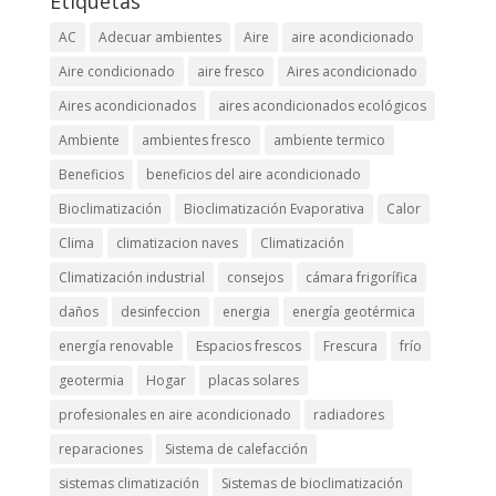
Etiquetas
AC
Adecuar ambientes
Aire
aire acondicionado
Aire condicionado
aire fresco
Aires acondicionado
Aires acondicionados
aires acondicionados ecológicos
Ambiente
ambientes fresco
ambiente termico
Beneficios
beneficios del aire acondicionado
Bioclimatización
Bioclimatización Evaporativa
Calor
Clima
climatizacion naves
Climatización
Climatización industrial
consejos
cámara frigorífica
daños
desinfeccion
energia
energía geotérmica
energía renovable
Espacios frescos
Frescura
frío
geotermia
Hogar
placas solares
profesionales en aire acondicionado
radiadores
reparaciones
Sistema de calefacción
sistemas climatización
Sistemas de bioclimatización