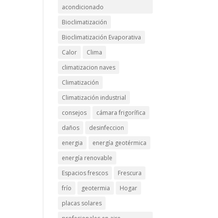
acondicionado
Bioclimatización
Bioclimatización Evaporativa
Calor
Clima
climatizacion naves
Climatización
Climatización industrial
consejos
cámara frigorífica
daños
desinfeccion
energia
energía geotérmica
energía renovable
Espacios frescos
Frescura
frío
geotermia
Hogar
placas solares