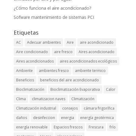
¿Cómo funciona el aire acondicionado?
Sofware mantenimiento de sistemas PCI
Etiquetas
AC
Adecuar ambientes
Aire
aire acondicionado
Aire condicionado
aire fresco
Aires acondicionado
Aires acondicionados
aires acondicionados ecológicos
Ambiente
ambientes fresco
ambiente termico
Beneficios
beneficios del aire acondicionado
Bioclimatización
Bioclimatización Evaporativa
Calor
Clima
climatizacion naves
Climatización
Climatización industrial
consejos
cámara frigorífica
daños
desinfeccion
energia
energía geotérmica
energía renovable
Espacios frescos
Frescura
frío