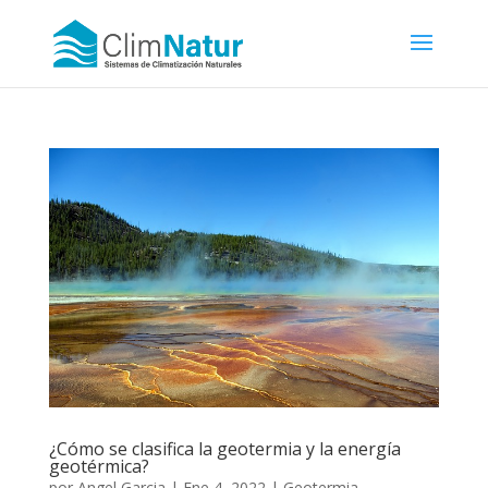
¿Cómo se clasifica la geotermia y la energía
geotérmica?
por
Angel Garcia
|
Ene 4, 2022
|
Geotermia