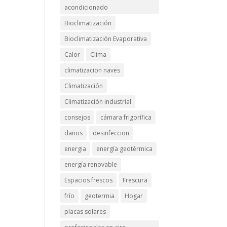
acondicionado
Bioclimatización
Bioclimatización Evaporativa
Calor
Clima
climatizacion naves
Climatización
Climatización industrial
consejos
cámara frigorífica
daños
desinfeccion
energia
energía geotérmica
energía renovable
Espacios frescos
Frescura
frío
geotermia
Hogar
placas solares