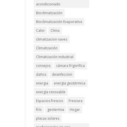
acondicionado
Bioclimatización
Bioclimatización Evaporativa
Calor
Clima
climatizacion naves
Climatización
Climatización industrial
consejos
cámara frigorífica
daños
desinfeccion
energia
energía geotérmica
energía renovable
Espacios frescos
Frescura
frío
geotermia
Hogar
placas solares