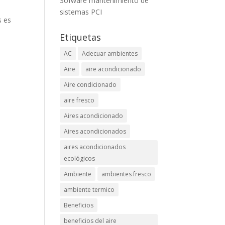
Sofware mantenimiento de
sistemas PCI
s es
Etiquetas
AC
Adecuar ambientes
Aire
aire acondicionado
Aire condicionado
aire fresco
Aires acondicionado
Aires acondicionados
aires acondicionados
ecológicos
Ambiente
ambientes fresco
ambiente termico
Beneficios
beneficios del aire