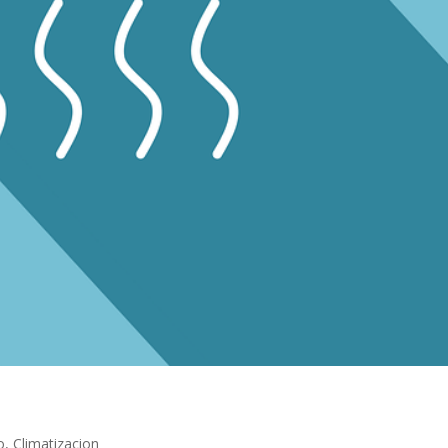
o
,
Climatizacion