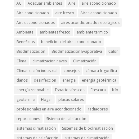
AC
Adecuar ambientes
Aire
aire acondicionado
Aire condicionado
aire fresco
Aires acondicionado
Aires acondicionados
aires acondicionados ecológicos
Ambiente
ambientes fresco
ambiente termico
Beneficios
beneficios del aire acondicionado
Bioclimatización
Bioclimatización Evaporativa
Calor
Clima
climatizacion naves
Climatización
Climatización industrial
consejos
cámara frigorífica
daños
desinfeccion
energia
energía geotérmica
energía renovable
Espacios frescos
Frescura
frío
geotermia
Hogar
placas solares
profesionales en aire acondicionado
radiadores
reparaciones
Sistema de calefacción
sistemas climatización
Sistemas de bioclimatización
sistemas de calefacción
sistemas de climatización